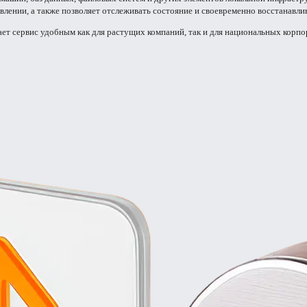
лении, а также позволяет отслеживать состояние и своевременно восстанавли
ет сервис удобным как для растущих компаний, так и для национальных корпо