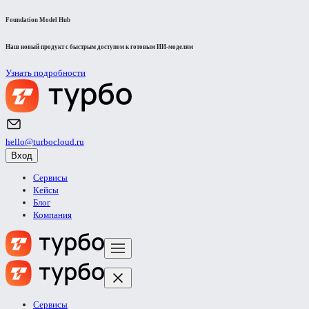
Foundation Model Hub
Наш новый продукт с быстрым доступом к готовым ИИ-моделям
Узнать подробности
hello@turbocloud.ru
Вход
Сервисы
Кейсы
Блог
Компания
Сервисы