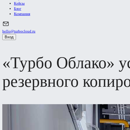
Кейсы
Блог
Компания
hello@turbocloud.ru
Вход
«Турбо Облако» у
резервного копир