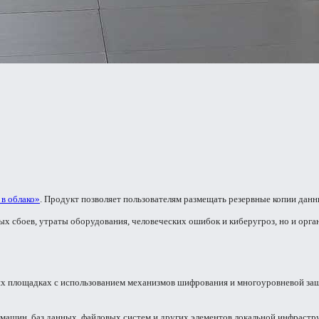
 в облако»
. Продукт позволяет пользователям размещать резервные копии дан
ых сбоев, утраты оборудования, человеческих ошибок и киберугроз, но и орг
х площадках с использованием механизмов шифрования и многоуровневой защ
машин, баз данных, файловых систем и других элементов локальной инфрастр