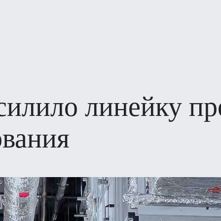
силило линейку пр
ования