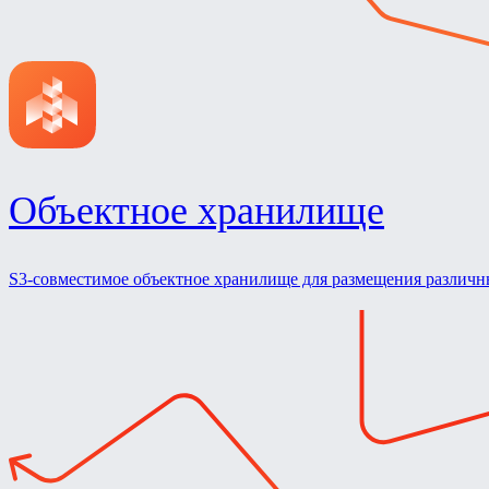
Объектное хранилище
S3-совместимое объектное хранилище для размещения различ