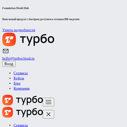
Foundation Model Hub
Наш новый продукт с быстрым доступом к готовым ИИ-моделям
Узнать подробности
hello@turbocloud.ru
Вход
Сервисы
Кейсы
Блог
Компания
Сервисы