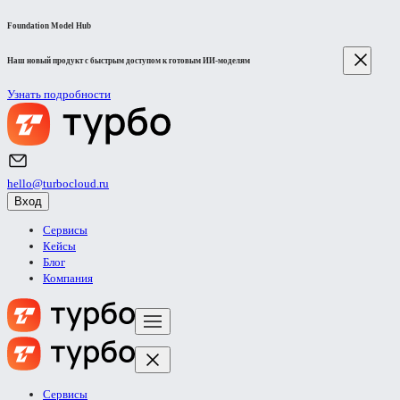
Foundation Model Hub
Наш новый продукт с быстрым доступом к готовым ИИ-моделям
Узнать подробности
hello@turbocloud.ru
Вход
Сервисы
Кейсы
Блог
Компания
Сервисы