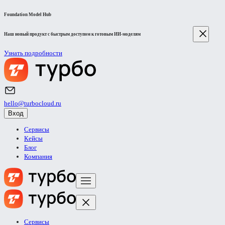
Foundation Model Hub
Наш новый продукт с быстрым доступом к готовым ИИ-моделям
Узнать подробности
hello@turbocloud.ru
Вход
Сервисы
Кейсы
Блог
Компания
Сервисы