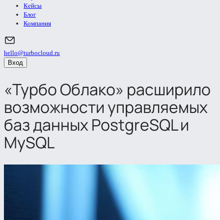
Кейсы
Блог
Компания
hello@turbocloud.ru
Вход
«Турбо Облако» расширило
возможности управляемых
баз данных PostgreSQL и
MySQL